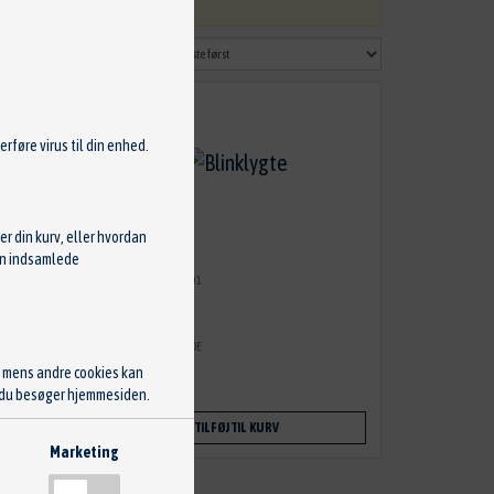
rføre virus til din enhed.
r din kurv, eller hvordan
Den indsamlede
Blinklygte
Varenr: A0999067201
Stand: Ny
Mærke: MERCEDES OE
, mens andre cookies kan
312,50 kr.
ng du besøger hjemmesiden.
TILFØJ TIL KURV
Marketing
tter. Hvordan du præcist