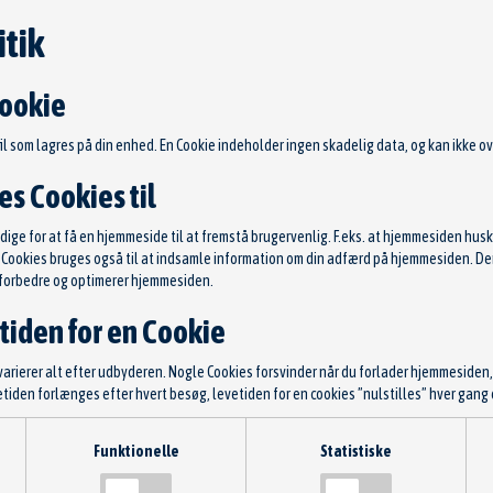
tik
Cookie
fil som lagres på din enhed. En Cookie indeholder ingen skadelig data, og kan ikke ove
s Cookies til
ge for at få en hjemmeside til at fremstå brugervenlig. F.eks. at hjemmesiden huske
s. Cookies bruges også til at indsamle information om din adfærd på hjemmesiden. 
gte HØJRE BRUGT
Blinklygte VENSTRE
t forbedre og optimerer hjemmesiden.
lsnr: 003-24-862
Reservedelsnr: 4G5949101B
Stand: Ny
tiden for en Cookie
G5949102A
Mærke: AUDI
 varierer alt efter udbyderen. Nogle Cookies forsvinder når du forlader hjemmesiden
0 kr.
583,75 kr.
evetiden forlænges efter hvert besøg, levetiden for en cookies ”nulstilles” hver ga
TILFØJ TIL KURV
TILFØJ TIL KURV
 slette Cookies:
Funktionelle
Statistiske
 gemte Cookies. Der er forskellige fremgangsmåder alt efter hvilken browser du beny