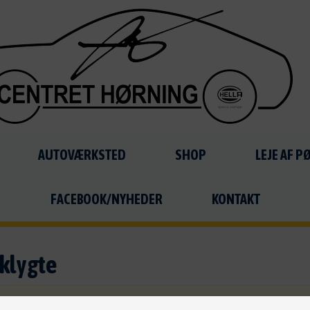
AUTOVÆRKSTED
SHOP
LEJE AF 
FACEBOOK/NYHEDER
KONTAKT
nklygte
G: Ved bestilling, bliver du kontaktet ang. betaling og leverin