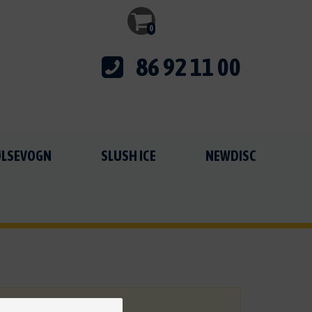
0
86 92 11 00
PØLSEVOGN
SLUSH ICE
NEWDISC
g af dine varer.