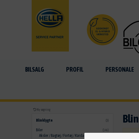
BILSALG
PROFIL
PERSONALE
Ny søgning
Bli
Blinklygte
(3)
Biler
(146)
Aksler / Bagtøj / Fortøj / Kardan
VIGTI
(2)