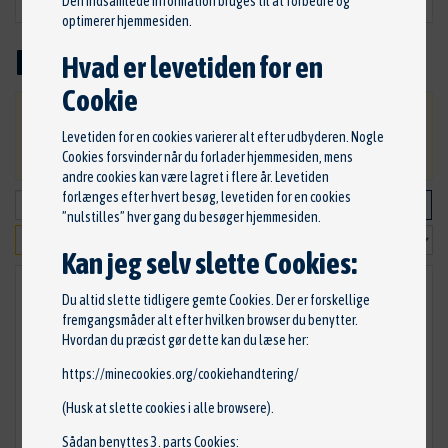
Den indsamlede information bruges til at forbedre og
optimerer hjemmesiden.
Brændstofsystem
Hvad er levetiden for en
Cookie
VIGTIG: Ved bestilling, bliver du kontaktet ang.
Levetiden for en cookies varierer alt efter udbyderen. Nogle
betaling og levering af dine varer.
Cookies forsvinder når du forlader hjemmesiden, mens
andre cookies kan være lagret i flere år. Levetiden
forlænges efter hvert besøg, levetiden for en cookies
”nulstilles” hver gang du besøger hjemmesiden.
Kan jeg selv slette Cookies:
Du altid slette tidligere gemte Cookies. Der er forskellige
fremgangsmåder alt efter hvilken browser du benytter.
Hvordan du præcist gør dette kan du læse her:
https://minecookies.org/cookiehandtering/
(Husk at slette cookies i alle browsere).
Sådan benyttes 3. parts Cookies: