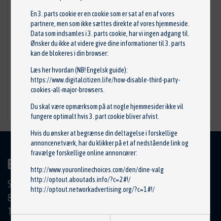
En 3. parts cookie er en cookie som er sat af en af vores
partnere, men som ikke sættes direkte af vores hjemmeside.
Data som indsamles i 3. parts cookie, har vi ingen adgang til.
Pakningsring
Ønsker du ikke at videre give dine informationer til 3. parts
Reservedelsnr: 893.889
kan de blokeres i din browser:
Stand: Ny
Læs her hvordan (NB! Engelsk guide):
Mærke: ELRING
https://www.digitalcitizen.life/how-disable-third-party-
18,75 kr.
cookies-all-major-browsers
.
Du skal være opmærksom på at nogle hjemmesider ikke vil
TILFØJ TIL KURV
fungere optimalt hvis 3. part cookie bliver afvist.
Hvis du ønsker at begrænse din deltagelse i forskellige
annoncenetværk, har du klikker på et af nedstående link og
fravælge forskellige online annoncører:
BILCENTRET HØRNING APS
http://www.youronlinechoices.com/den/dine-valg
http://optout.aboutads.info/?c=2#!/
Skanderborgvej 19
http://optout.networkadvertising.org/?c=1#!/
8362 Hørning
Tlf.: 86 92 11 00