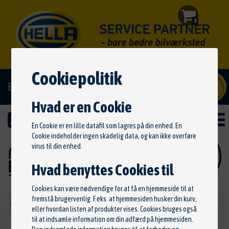
0
Cookiepolitik
El/hybrid godkendt
Hvad er en Cookie
En Cookie er en lille datafil som lagres på din enhed. En
Cookie indeholder ingen skadelig data, og kan ikke overføre
virus til din enhed.
Hvad benyttes Cookies til
Cookies kan være nødvendige for at få en hjemmeside til at
fremstå brugervenlig. F.eks. at hjemmesiden husker din kurv,
Ny søgning
eller hvordan listen af produkter vises. Cookies bruges også
til at indsamle information om din adfærd på hjemmesiden.
Brændstofsystem
VÆLG