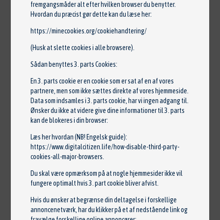
fremgangsmåder alt efter hvilken browser du benytter.
Hvordan du præcist gør dette kan du læse her:
https://minecookies.org/cookiehandtering/
(Husk at slette cookies i alle browsere).
Sådan benyttes 3. parts Cookies:
En 3. parts cookie er en cookie som er sat af en af vores
partnere, men som ikke sættes direkte af vores hjemmeside.
Data som indsamles i 3. parts cookie, har vi ingen adgang til.
Ønsker du ikke at videre give dine informationer til 3. parts
kan de blokeres i din browser:
Læs her hvordan (NB! Engelsk guide):
https://www.digitalcitizen.life/how-disable-third-party-
cookies-all-major-browsers
.
Du skal være opmærksom på at nogle hjemmesider ikke vil
fungere optimalt hvis 3. part cookie bliver afvist.
Hvis du ønsker at begrænse din deltagelse i forskellige
annoncenetværk, har du klikker på et af nedstående link og
fravælge forskellige online annoncører: