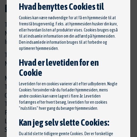
Hvad benyttes Cookies til
Kontakt
Cookies kan være nødvendige for at få en hjemmeside til at
Tlf.
86 92 11 00
fremstå brugervenlig. F.eks. at hjemmesiden husker din kurv,
eller hvordan listen af produkter vises. Cookies bruges også
Mobil.
40412576
til at indsamle information om din adfærd på hjemmesiden.
Info@Bilcentret-Horning.dk
Den indsamlede information bruges til at forbedre og
optimerer hjemmesiden.
Tlf.
86 92 11 00
philip@bilcentret-
Hvad er levetiden for en
Mobil.
40 41 25 76
horning.dk
Cookie
Mandag
07:30 - 16:00
Levetiden for en cookies varierer alt efter udbyderen. Nogle
Tirsdag
07:30 - 16:00
Cookies forsvinder når du forlader hjemmesiden, mens
Onsdag
07:30 - 16:00
andre cookies kan være lagret i flere år. Levetiden
forlænges efter hvert besøg, levetiden for en cookies
Torsdag
07:30 - 16:00
”nulstilles” hver gang du besøger hjemmesiden.
Fredag
07:30 - 15:00
Kan jeg selv slette Cookies:
Lørdag
Efter aftale
Søndag
Efter aftale
Du altid slette tidligere gemte Cookies. Der er forskellige