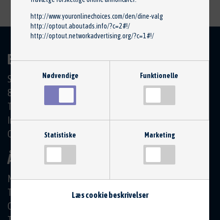
http://www.youronlinechoices.com/den/dine-valg
http://optout.aboutads.info/?c=2#!/
http://optout.networkadvertising.org/?c=1#!/
BILCENTRET HØRNING APS
Nødvendige
Funktionelle
Skanderborgvej 19
8362 Hørning
Tlf.: 86 92 11 00
Info@Bilcentret-Horning.dk
CVR: 39206374
Statistiske
Marketing
ÅBNINGSTIDER
Mandag
07:30 - 16:00
Tirsdag
07:30 - 16:00
Læs cookie beskrivelser
Onsdag
07:30 - 16:00
Torsdag
07:30 - 16:00