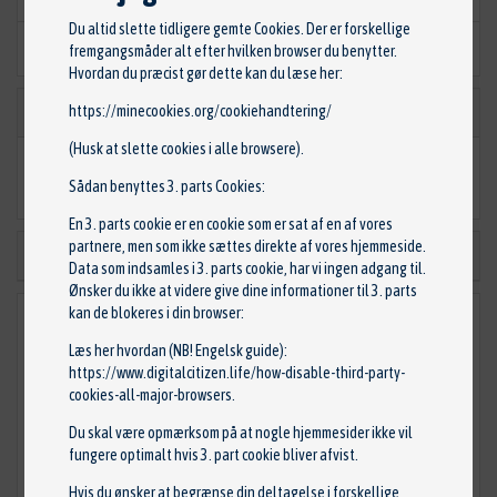
Du altid slette tidligere gemte Cookies. Der er forskellige
OE
fremgangsmåder alt efter hvilken browser du benytter.
Kvalitet
Hvordan du præcist gør dette kan du læse her:
Beskrivelse
https://minecookies.org/cookiehandtering/
(Husk at slette cookies i alle browsere).
Rat til Ford uden fartpilot
Sådan benyttes 3. parts Cookies:
En 3. parts cookie er en cookie som er sat af en af vores
partnere, men som ikke sættes direkte af vores hjemmeside.
Passer til 21 køretøjer
Data som indsamles i 3. parts cookie, har vi ingen adgang til.
Ønsker du ikke at videre give dine informationer til 3. parts
kan de blokeres i din browser:
BilCentret Hørning ApS
Læs her hvordan (NB! Engelsk guide):
Skanderborgvej 19
https://www.digitalcitizen.life/how-disable-third-party-
8362 Hørning
cookies-all-major-browsers
.
CVR: 39206374
Du skal være opmærksom på at nogle hjemmesider ikke vil
fungere optimalt hvis 3. part cookie bliver afvist.
86 92 11 00
Hvis du ønsker at begrænse din deltagelse i forskellige