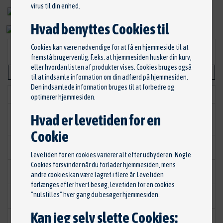
virus til din enhed.
Hvad benyttes Cookies til
Cookies kan være nødvendige for at få en hjemmeside til at
500,00 kr.
fremstå brugervenlig. F.eks. at hjemmesiden husker din kurv,
eller hvordan listen af produkter vises. Cookies bruges også
TILFØJ TIL KURV
til at indsamle information om din adfærd på hjemmesiden.
Den indsamlede information bruges til at forbedre og
Lagerstatus
optimerer hjemmesiden.
A2
Hvad er levetiden for en
Stand
God stand
Cookie
34148288a
Artikel nr.
Levetiden for en cookies varierer alt efter udbyderen. Nogle
Cookies forsvinder når du forlader hjemmesiden, mens
Nej
Har mindre defekter
andre cookies kan være lagret i flere år. Levetiden
forlænges efter hvert besøg, levetiden for en cookies
Ja
”nulstilles” hver gang du besøger hjemmesiden.
Brugt
Kan jeg selv slette Cookies:
118.000
Kilometerstand