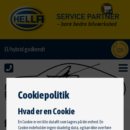
0
El/hybrid godkendt
Cookiepolitik
Hvad er en Cookie
ford Rat til Ford uden fartpilot
En Cookie er en lille datafil som lagres på din enhed. En
Cookie indeholder ingen skadelig data, og kan ikke overføre