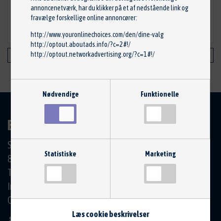
40412576
annoncenetværk, har du klikker på et af nedstående link og
fravælge forskellige online annoncører:
Info@Bilcentret-Horning.dk
http://www.youronlinechoices.com/den/dine-valg
http://optout.aboutads.info/?c=2#!/
http://optout.networkadvertising.org/?c=1#!/
KONTAKT
DEL PÅ FACEBOOK
Nødvendige
Funktionelle
BILCENTRET HØRNING APS
Skanderborgvej 19
Statistiske
Marketing
8362 Hørning
Tlf.: 86 92 11 00
Info@Bilcentret-Horning.dk
CVR: 39206374
Læs cookie beskrivelser