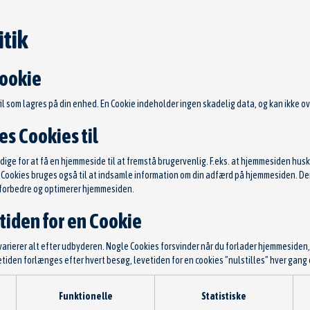
tik
Cookie
fil som lagres på din enhed. En Cookie indeholder ingen skadelig data, og kan ikke ove
s Cookies til
ge for at få en hjemmeside til at fremstå brugervenlig. F.eks. at hjemmesiden huske
, udstødningsrør
s. Cookies bruges også til at indsamle information om din adfærd på hjemmesiden. 
lsnr: 20691-30P0A
t forbedre og optimerer hjemmesiden.
tiden for en Cookie
ISSAN
 kr.
 varierer alt efter udbyderen. Nogle Cookies forsvinder når du forlader hjemmesiden
evetiden forlænges efter hvert besøg, levetiden for en cookies ”nulstilles” hver ga
TILFØJ TIL KURV
 slette Cookies:
Funktionelle
Statistiske