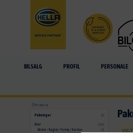
BILSALG
PROFIL
PERSONALE
Ny søgning
Pak
Pakninger
(1)
Biler
(146)
Aksler / Bagtøj / Fortøj / Kardan
VIGTI
(2)