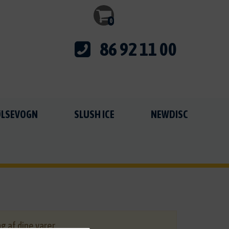
0
86 92 11 00
PØLSEVOGN
SLUSH ICE
NEWDISC
g af dine varer.